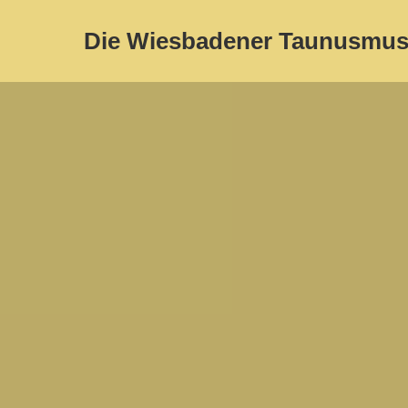
Die Wiesbadener Taunusmus