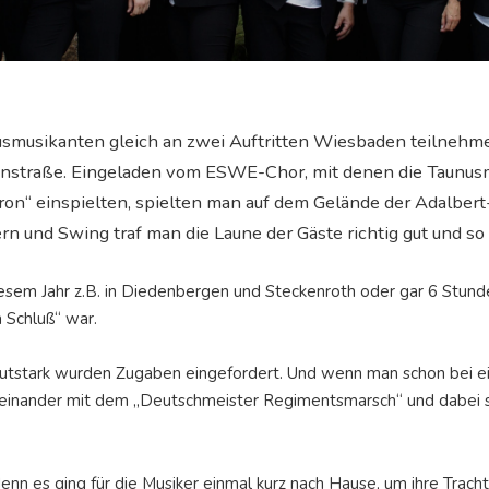
musikanten gleich an zwei Auftritten Wiesbaden teilnehmen
rtenstraße. Eingeladen vom ESWE-Chor, mit denen die Taunu
on“ einspielten, spielten man auf dem Gelände der Adalbert-S
ern und Swing traf man die Laune der Gäste richtig gut und 
esem Jahr z.B. in Diedenbergen und Steckenroth oder gar 6 Stund
 Schluß“ war.
autstark wurden Zugaben eingefordert. Und wenn man schon bei ein
oneinander mit dem „Deutschmeister Regimentsmarsch“ und dabei 
enn es ging für die Musiker einmal kurz nach Hause, um ihre Trach