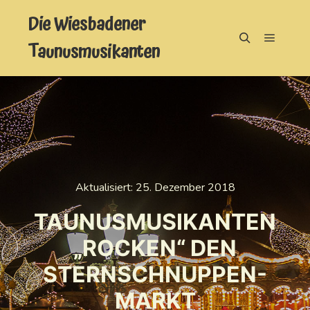
Die Wiesbadener
Taunusmusikanten
Hauptm
Suchen
Aktualisiert:
25. Dezember 2018
TAUNUSMUSIKANTEN
„ROCKEN“ DEN
STERNSCHNUPPEN-
MARKT