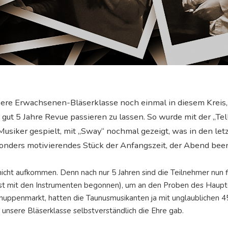
sere Erwachsenen-Bläserklasse noch einmal in diesem Kreis, 
ut 5 Jahre Revue passieren zu lassen. So wurde mit der „Tell 
usiker gespielt, mit „Sway“ nochmal gezeigt, was in den let
sonders motivierendes Stück der Anfangszeit, der Abend bee
ht aufkommen. Denn nach nur 5 Jahren sind die Teilnehmer nun fit
t mit den Instrumenten begonnen), um an den Proben des Haupto
chnuppenmarkt, hatten die Taunusmusikanten ja mit unglaublichen 
 unsere Bläserklasse selbstverständlich die Ehre gab.