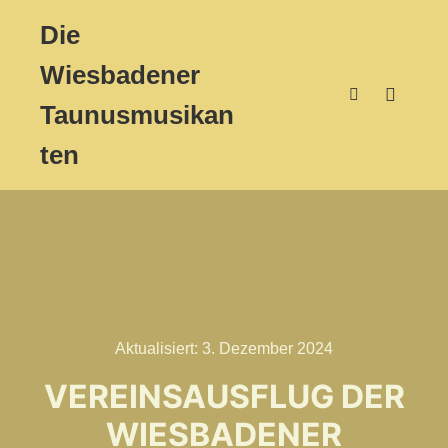
Die
Wiesbadener
Taunusmusikan
Hauptm
Suchen
ten
Aktualisiert:
3. Dezember 2024
VEREINSAUSFLUG DER
WIESBADENER