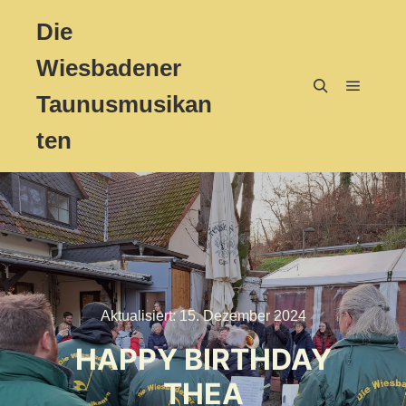
Die
Wiesbadener
Taunusmusikan
Hauptm
Suchen
ten
Aktualisiert:
15. Dezember 2024
HAPPY BIRTHDAY
THEA