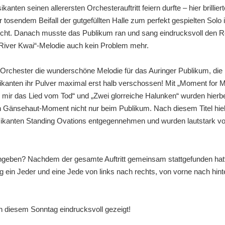
n seinen allerersten Orchesterauftritt feiern durfte – hier brilliert
tosendem Beifall der gutgefüllten Halle zum perfekt gespielten Solo 
cht. Danach musste das Publikum ran und sang eindrucksvoll den R
River Kwai“-Melodie auch kein Problem mehr.
rchester die wunderschöne Melodie für das Auringer Publikum, die 
ikanten ihr Pulver maximal erst halb verschossen! Mit „Moment for M
 mir das Lied vom Tod“ und „Zwei glorreiche Halunken“ wurden hierbe
en Gänsehaut-Moment nicht nur beim Publikum. Nach diesem Titel hie
ikanten Standing Ovations entgegennehmen und wurden lautstark von 
eben? Nachdem der gesamte Auftritt gemeinsam stattgefunden hatte,
 ein Jeder und eine Jede von links nach rechts, von vorne nach hinte
n diesem Sonntag eindrucksvoll gezeigt!