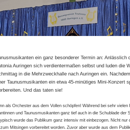
unusmusikanten ein ganz besonderer Termin an: Anlässlich 
eutonia Auringen sich verdientermaßen selbst und luden die
hmittag in die Mehrzweckhalle nach Auringen ein. Nachde
er Taunusmusikanten ein etwa 45-minütiges Mini-Konzert sp
bereiten. Und das taten sie!
nn als Orchester aus dem Vollen schöpfen! Während bei sehr vielen
kantinnen und Taunusmusikanten ganz tief auch in die Schublade der
typisch wurde das Publikum ganz intensiv mit einbezogen. Nicht nur 
l zum Mitsingen vorbereitet worden. Zuvor aber wurde aus dem Publi