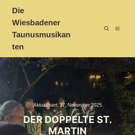
Die
Wiesbadener
Taunusmusikan
Hauptm
Suchen
ten
Aktualisiert:
17. November 2025
DER DOPPELTE ST.
MARTIN