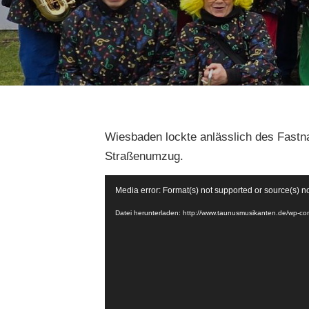
Wiesbaden lockte anlässlich des Fas
Straßenumzug.
Video-
Media error: Format(s) not supported or source(s) n
Player
Datei herunterladen: http://www.taunusmusikanten.de/wp-