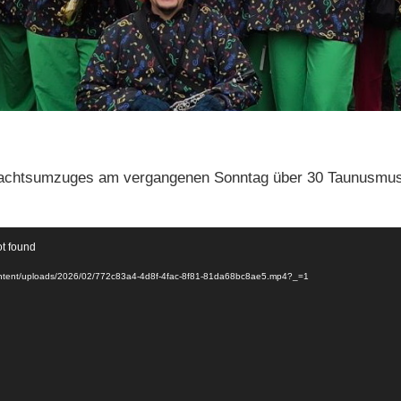
tnachtsumzuges am vergangenen Sonntag über 30 Taunusmu
ot found
content/uploads/2026/02/772c83a4-4d8f-4fac-8f81-81da68bc8ae5.mp4?_=1