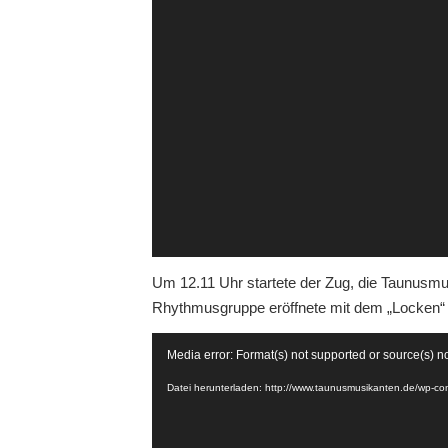
Um 12.11 Uhr startete der Zug, die Taunusmu
Rhythmusgruppe eröffnete mit dem „Locken
Video-
Media error: Format(s) not supported or source(s) n
Player
Datei herunterladen: http://www.taunusmusikanten.de/wp-c