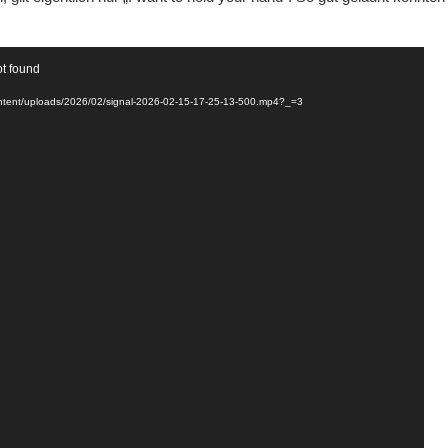
ot found
ontent/uploads/2026/02/signal-2026-02-15-17-25-13-500.mp4?_=3