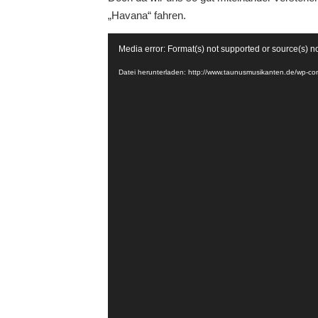
„Havana“ fahren.
Video-
Media error: Format(s) not supported or source(s) n
Player
Datei herunterladen: http://www.taunusmusikanten.de/wp-c