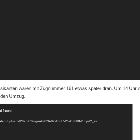
sikanten waren mit Zugnummer 161 etwas später dran. Um 14 Uhr war
“ den Umzug.
ot found
ontent/uploads/2026/02/signal-2026-02-15-17-25-13-500-2.mp4?_=2