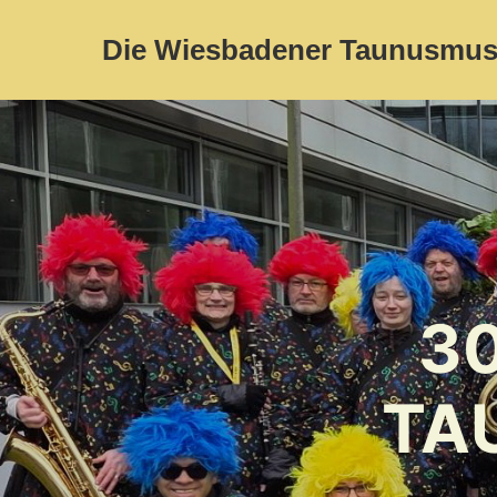
Die Wiesbadener Taunusmus
30
TA