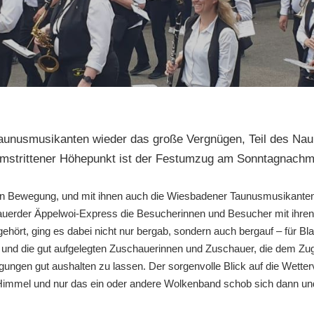
aunusmusikanten wieder das große Vergnügen, Teil des Nauro
unumstrittener Höhepunkt ist der Festumzug am Sonntagnachm
 in Bewegung, und mit ihnen auch die Wiesbadener Taunusmusikanten
Nauerder Äppelwoi-Express die Besucherinnen und Besucher mit ihre
 gehört, ging es dabei nicht nur bergab, sondern auch bergauf – für 
 und die gut aufgelegten Zuschauerinnen und Zuschauer, die dem Zug
ngungen gut aushalten zu lassen. Der sorgenvolle Blick auf die Wetter
immel und nur das ein oder andere Wolkenband schob sich dann und 