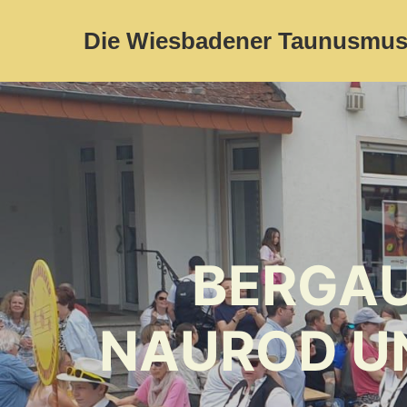
Die Wiesbadener Taunusmus
BERGAU
NAUROD UN