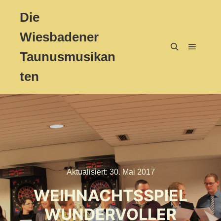
Die
Wiesbadener
Taunusmusikan
Hauptm
Suchen
ten
Aktualisiert:
30. Mai 2017
WEIHNACHTSSPIEL
WUNDERVOLLER