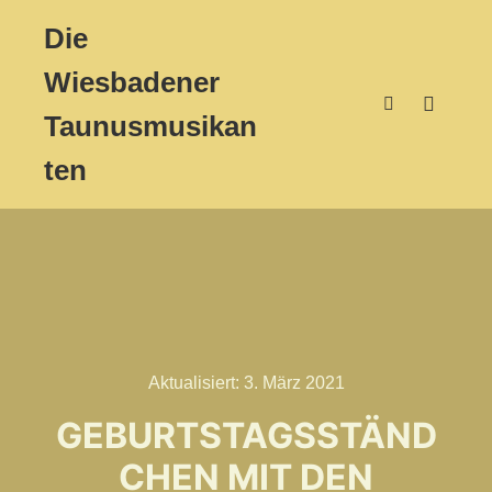
Die
Wiesbadener
Taunusmusikan
Hauptm
Suchen
ten
Aktualisiert:
3. März 2021
GEBURTSTAGSSTÄND
CHEN MIT DEN