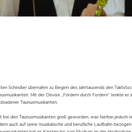
sten Schindler übernahm zu Beginn des Jahrtausends den Taktsto
usmusikanten. Mit der Devise „Fördern durch Fordern“ lenkte er s
sbadener Taunusmusikanten.
st bei den Taunusmusikanten groß geworden, was hierbei jedoch ni
dern auch auf seine musikalische und berufliche Laufbahn bezoge
nusmusikanten hat es Karsten bis zum Studium an der Hochschule f