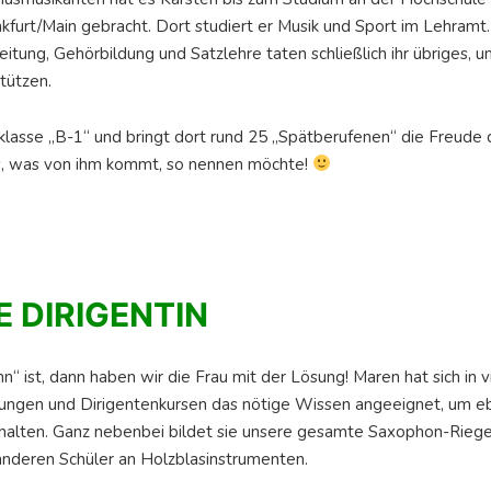
nkfurt/Main gebracht. Dort studiert er Musik und Sport im Lehram
tung, Gehörbildung und Satzlehre taten schließlich ihr übriges, um
tützen.
klasse „B-1“ und bringt dort rund 25 „Spätberufenen“ die Freude 
as, was von ihm kommt, so nennen möchte!
 DIRIGENTIN
 ist, dann haben wir die Frau mit der Lösung! Maren hat sich in v
ungen und Dirigentenkursen das nötige Wissen angeeignet, um eb
halten. Ganz nebenbei bildet sie unsere gesamte Saxophon-Rieg
anderen Schüler an Holzblasinstrumenten.