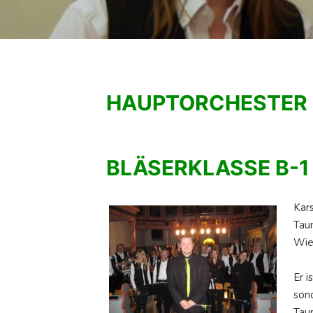
HAUPTORCHESTER
BLÄSERKLASSE B-1
Kar
Taun
Wie
Er i
son
Tau