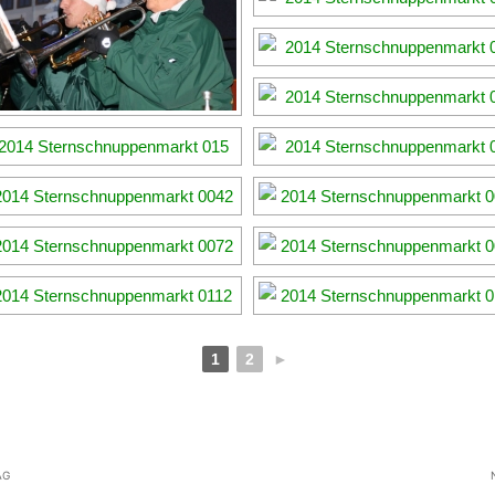
1
2
►
AG