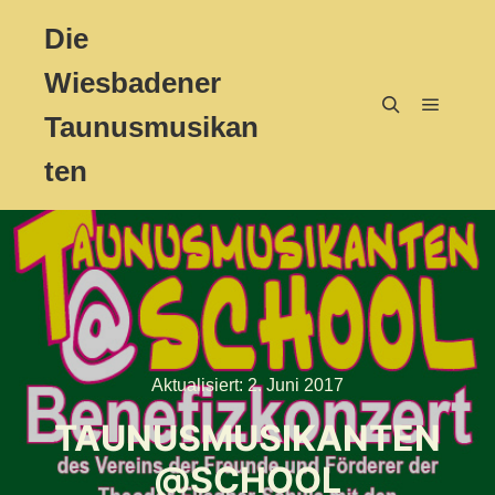
Die
Wiesbadener
Taunusmusikan
Hauptm
Suchen
ten
Aktualisiert:
2. Juni 2017
TAUNUSMUSIKANTEN
@SCHOOL