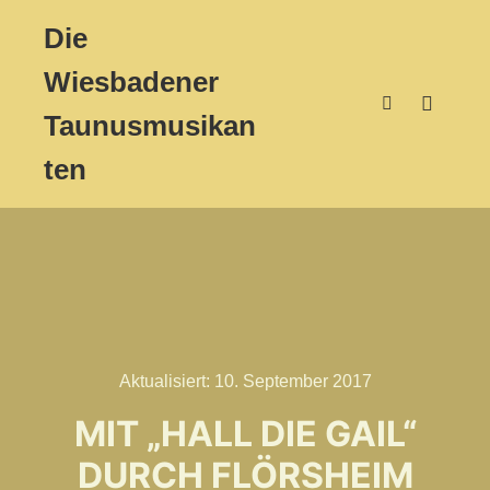
Die
Wiesbadener
Taunusmusikan
Hauptm
Suchen
ten
Aktualisiert:
10. September 2017
MIT „HALL DIE GAIL“
DURCH FLÖRSHEIM