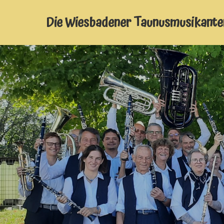
Die Wiesbadener Taunusmusikante