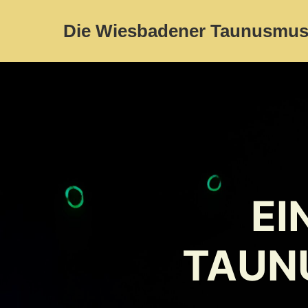
Die Wiesbadener Taunusmus
EI
TAUN