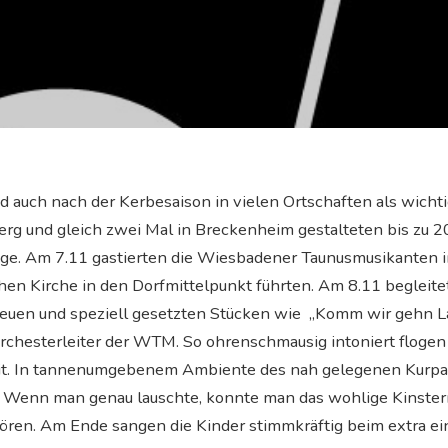
 auch nach der Kerbesaison in vielen Ortschaften als wicht
rg und gleich zwei Mal in Breckenheim gestalteten bis zu 2
ge. Am 7.11 gastierten die Wiesbadener Taunusmusikanten 
en Kirche in den Dorfmittelpunkt führten. Am 8.11 begleit
neuen und speziell gesetzten Stücken wie „Komm wir gehn La
Orchesterleiter der WTM. So ohrenschmausig intoniert flogen
it. In tannenumgebenem Ambiente des nah gelegenen Kurparks
 Wenn man genau lauschte, konnte man das wohlige Kinstern
en. Am Ende sangen die Kinder stimmkräftig beim extra ei