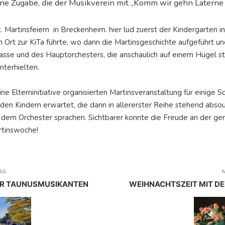
ine Zugabe, die der Musikverein mit „Komm wir gehn Laterne l
 Martinsfeiern in Breckenheim. hier lud zuerst der Kindergarten i
 Ort zur KiTa führte, wo dann die Martinsgeschichte aufgeführt u
asse und des Hauptorchesters, die anschaulich auf einem Hügel s
nterhielten.
ine Elterninitiative organisierten Martinsveranstaltung für einige 
en Kindern erwartet, die dann in allererster Reihe stehend absoul
t dem Orchester sprachen. Sichtbarer konnte die Freude an der g
artinswoche!
AG
N
ER TAUNUSMUSIKANTEN
WEIHNACHTSZEIT MIT D